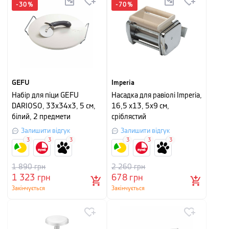
-
30
%
-
70
%
GEFU
Imperia
Набір для піци GEFU
Насадка для равіолі Imperia,
DARIOSO, 33x34x3, 5 см,
16,5 х13, 5х9 см,
білий, 2 предмети
сріблястий
Залишити відгук
Залишити відгук
3
3
3
3
3
3
1 890
грн
2 260
грн
1 323
грн
678
грн
Закінчується
Закінчується