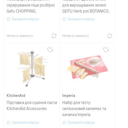
сервірування піци розбірні
для вирощування зелені
Gefu CHOPPING,
GEFU Herb pot BOTANICO,
нержавіюча сталь, чорний
діаметр 14,2 см, чорний
Залишити відгук
Залишити відгук
Немає в наявності
Немає в наявності
KitchenAid
Imperia
Підставка для сушіння пасти
Набір для тесту:
KitchenAid Accessories
силіконовий килимок та
качалка Imperia
FOGLIOCHEF, червоний, 2
Залишити відгук
Залишити відгук
шт