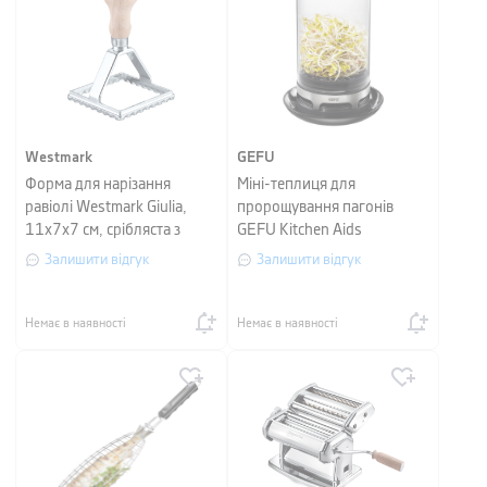
Westmark
GEFU
Форма для нарізання
Міні-теплиця для
равіолі Westmark Giulia,
пророщування пагонів
11х7х7 см, срібляста з
GEFU Kitchen Aids
бежевим
Залишити відгук
Залишити відгук
Немає в наявності
Немає в наявності