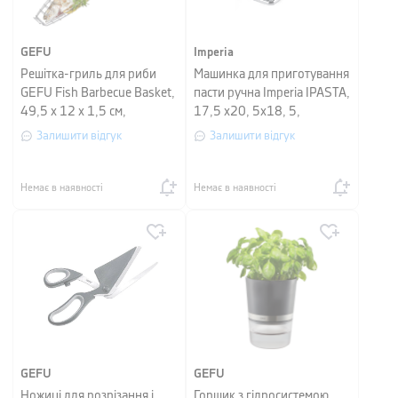
GEFU
Imperia
Решітка-гриль для риби
Машинка для приготування
GEFU Fish Barbecue Basket,
пасти ручна Imperia IPASTA,
49,5 х 12 х 1,5 см,
17,5 х20, 5х18, 5,
сріблястий
сріблястий
Залишити відгук
Залишити відгук
Немає в наявності
Немає в наявності
GEFU
GEFU
Ножиці для розрізання і
Горщик з гідросистемою