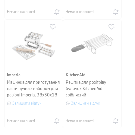
Немає в наявності
Немає в наявності
Imperia
KitchenAid
Машинка для приготування
Решітка для розігріву
пасти ручна з набором для
булочок KitchenAid,
равіолі Imperia, 38х30х18
сріблястий
см, сріблястий
Залишити відгук
Залишити відгук
Немає в наявності
Немає в наявності