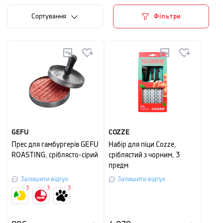
Сортування
Фільтри
GEFU
COZZE
Прес для гамбургерів GEFU
Набір для піци Cozze,
ROASTING, сріблясто-сірий
сріблястий з чорним, 3
предм
Залишити відгук
Залишити відгук
3
3
3