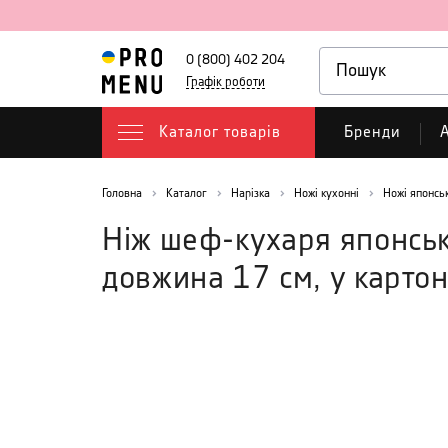
0 (800) 402 204
Графік роботи
Каталог товарів
Бренди
А
Головна
Каталог
Нарізка
Ножі кухонні
Ножі японськ
Ніж шеф-кухаря японсь
довжина 17 см, у картон