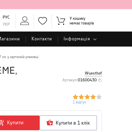
РУС
У кошику
немає товарів
УКР
Магазини
Контакти
Інформація
см, у картонній упаковці
EME,
Wuesthof
Артикул
:
01600430
1
відгук
Купити
Купити в 1 клiк