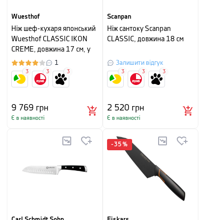
Wuesthof
Scanpan
Ніж шеф-кухаря японський
Ніж сантоку Scanpan
Wuesthof CLASSIC IKON
CLASSIC, довжина 18 см
CREME, довжина 17 см, у
картонній упаковці
1
Залишити відгук
3
3
3
3
3
3
9 769
грн
2 520
грн
Є в наявності
Є в наявності
-
35
%
Carl Schmidt Sohn
Fiskars