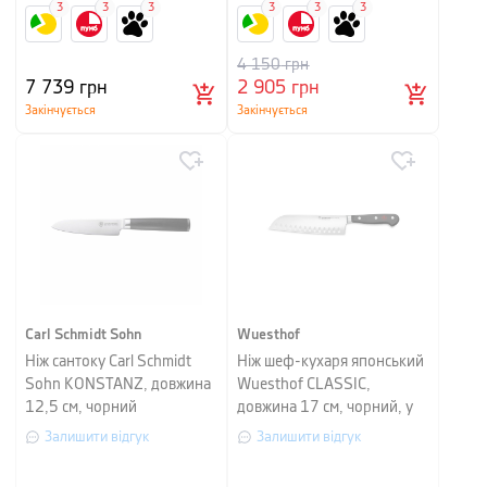
3
3
3
3
3
3
4 150
грн
7 739
грн
2 905
грн
Закінчується
Закінчується
Carl Schmidt Sohn
Wuesthof
Ніж сантоку Carl Schmidt
Ніж шеф-кухаря японський
Sohn KONSTANZ, довжина
Wuesthof CLASSIC,
12,5 см, чорний
довжина 17 см, чорний, у
картонній упаковці
Залишити відгук
Залишити відгук