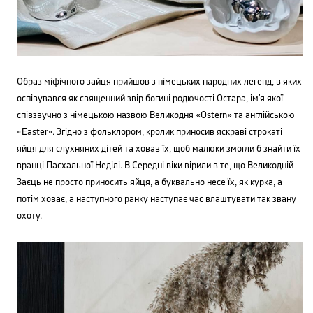
Образ міфічного зайця прийшов з німецьких народних легенд, в яких
оспівувався як священний звір богині родючості Остара, ім’я якої
співзвучно з німецькою назвою Великодня «Ostern» та англійською
«Easter». Згідно з фольклором, кролик приносив яскраві строкаті
яйця для слухняних дітей та ховав їх, щоб малюки змогли б знайти їх
вранці Пасхальної Неділі. В Середні віки вірили в те, що Великодній
Заєць не просто приносить яйця, а буквально несе їх, як курка, а
потім ховає, а наступного ранку наступає час влаштувати так звану
охоту.