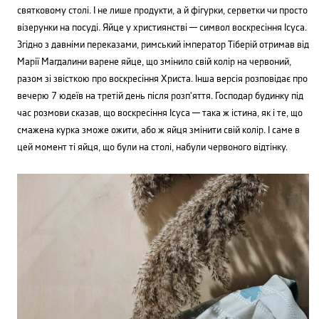
святковому столі. І не лише продукти, а й фігурки, серветки чи просто
візерунки на посуді. Яйце у християнстві — символ воскресіння Ісуса.
Згідно з давніми переказами, римський імператор Тіберій отримав від
Марії Магдалини варене яйце, що змінило свій колір на червоний,
разом зі звісткою про воскресіння Христа. Інша версія розповідає про
вечерю 7 юдеїв на третій день після розп'яття. Господар будинку під
час розмови сказав, що воскресіння Ісуса — така ж істина, як і те, що
смажена курка зможе ожити, або ж яйця змінити свій колір. І саме в
цей момент ті яйця, що були на столі, набули червоного відтінку.