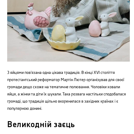
З яйцями пов’язана одна цікава традиція. В кінці XVI століття
протестантський реформатор Мартін Лютер організував для своєї
громади дещо схоже на тематичне полювання. Чоловіки ховали
яйця, а жінки та діти їх шукали. Така розвага настільки сподобалася
громаді, що традиція щільно вкоренилася в західних країнах і є
популярною донині.
Великодній заєць