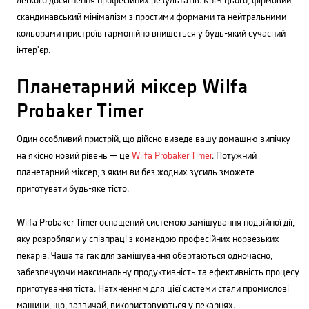
легкого досягнення професійних результатів. Крім цього, фірмовий
скандинавський мінімалізм з простими формами та нейтральними
кольорами пристроїв гармонійно впишеться у будь-який сучасний
інтер'єр.
Планетарний міксер Wilfa
Probaker Timer
Один особливий пристрій, що дійсно виведе вашу домашню випічку
на якісно новий рівень — це
Wilfa Probaker Timer
. Потужний
планетарний міксер, з яким ви без жодних зусиль зможете
приготувати будь-яке тісто.
Wilfa Probaker Timer оснащений системою замішування подвійної дії,
яку розробляли у співпраці з командою професійних норвезьких
пекарів. Чаша та гак для замішування обертаються одночасно,
забезпечуючи максимальну продуктивність та ефективність процесу
приготування тіста. Натхненням для цієї системи стали промислові
машини, що, зазвичай, використовуються у пекарнях.