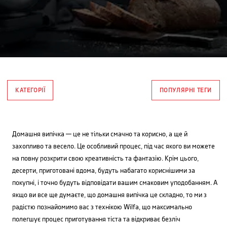
КАТЕГОРІЇ
ПОПУЛЯРНІ ТЕГИ
Домашня випічка — це не тільки смачно та корисно, а ще й
захопливо та весело. Це особливий процес, під час якого ви можете
на повну розкрити свою креативність та фантазію. Крім цього,
десерти, приготовані вдома, будуть набагато кориснішими за
покупні, і точно будуть відповідати вашим смаковим уподобанням. А
якщо ви все ще думаєте, що домашня випічка це складно, то ми з
радістю познайомимо вас з технікою Wilfa, що максимально
полегшує процес приготування тіста та відкриває безліч