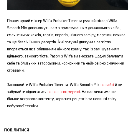
Планетарний міксер Wilfa Probaker Timer та ручний міксер Wilfa
Smooth Mix допоможуть вам з приготуванням домашнього хліба,
смачненьких кексів, тартів, пирогів, ніжного зефіру, меренги, печива
та ще безлічі інших десертів. Їхні потужні двигуни з легкістю
впораються як зі збиванням ніжного крему, так і з замішуванням
щільного, важкого тіста. Разом з Wilfa ви зможете щодня балувати
себе та близьких авторськими, корисними та неймовірно смачними
стравами.
Замовляйте Wilfa Probaker Timer та Wilfa Smooth Mix
на сайті
й не
забувайте підписатися
на наші соцмережі
. На вас чекатиме ще
більше яскравого контенту, корисних рецептів та новин зі світу
побутової техніки.
ПОДІЛИТИСЯ