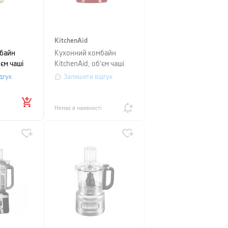
KitchenAid
байн
Кухонний комбайн
'єм чаші
KitchenAid, об'єм чаші
ий
3,1 л, червоний
дгук
Залишити відгук
Немає в наявності