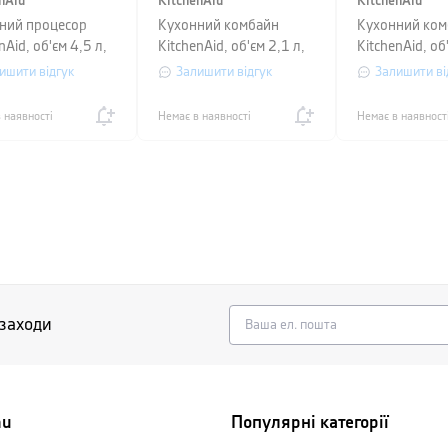
nAid
KitchenAid
KitchenAid
ний процесор
Кухонний комбайн
Кухонний ком
nAid, об'єм 4,5 л,
KitchenAid, об'єм 2,1 л,
KitchenAid, об
й чавун
кремовий
кремовий
ишити відгук
Залишити відгук
Залишити ві
 наявності
Немає в наявності
Немає в наявност
 заходи
nu
Популярні категорії