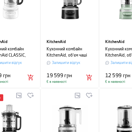
nAid
KitchenAid
KitchenAid
ний комбайн
Кухонний комбайн
Кухонний ком
enAid CLASSIC,
KitchenAid, об'єм чаші
KitchenAid, об
чаші 1,7 л, білий
3,1 л, чорний матовий
2,1 л, фісташ
ишити відгук
Залишити відгук
Залишити ві
9
грн
19 599
грн
12 599
грн
вності
Є в наявності
Є в наявності
%