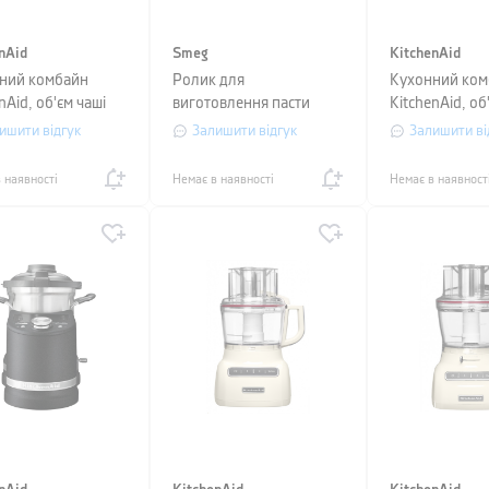
nAid
Smeg
KitchenAid
ний комбайн
Ролик для
Кухонний ком
nAid, об'єм чаші
виготовлення пасти
KitchenAid, об
 сріблясто-сірий
Smeg
3,1 л, чорний
ишити відгук
Залишити відгук
Залишити ві
 наявності
Немає в наявності
Немає в наявност