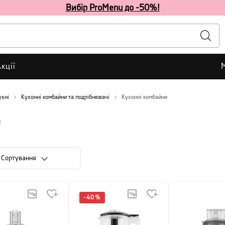
Вибір ProMenu до -50%!
кції
ухні
Кухонні комбайни та подрібнювачі
Кухонні комбайни
и
Сортування
-
40
%