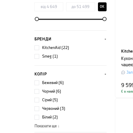
OK
БРЕНДИ
KitchenAid (22)
Kitche
Smeg (1)
Кухон
чашею 
бежев
Зал
КОЛІР
бежевий (6)
9 59
чорний (6)
Є в ная
сірий (5)
червоний (3)
білий (2)
Показати ще ↓