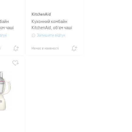
KitchenAid
байн
Кухонний комбайн
'єм чаші
KitchenAid, об'єм чаші
1,7 л, сріблясто-сірий
дгук
Залишити відгук
і
Немає в наявності