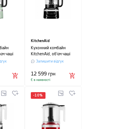
KitchenAid
байн
Кухонний комбайн
'єм чаші
KitchenAid, об'єм чаші
ковий
2,1 л, чорний
дгук
Залишити відгук
12 599
грн
Є в наявності
-
10
%