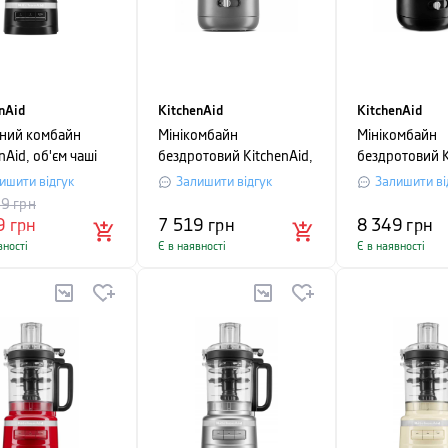
nAid
KitchenAid
KitchenAid
ний комбайн
Мінікомбайн
Мінікомбайн
nAid, об'єм чаші
бездротовий KitchenAid,
бездротовий K
 матовий чорний
об'єм чаші 1,2 л, сірий
об'єм чаші 1,2
ишити відгук
Залишити відгук
Залишити ві
вугілля
матовий
99
грн
9
грн
7 519
грн
8 349
грн
вності
Є в наявності
Є в наявності