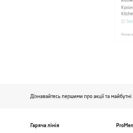
Kitche
Кухон
Kitche
чорни
Зал
Немає в
Дізнавайтесь першими про акції та майбутні
Гаряча лінія
ProMe