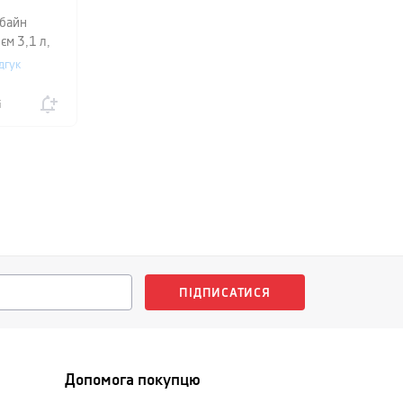
байн
'єм 3,1 л,
дгук
і
ПІДПИСАТИСЯ
Допомога покупцю