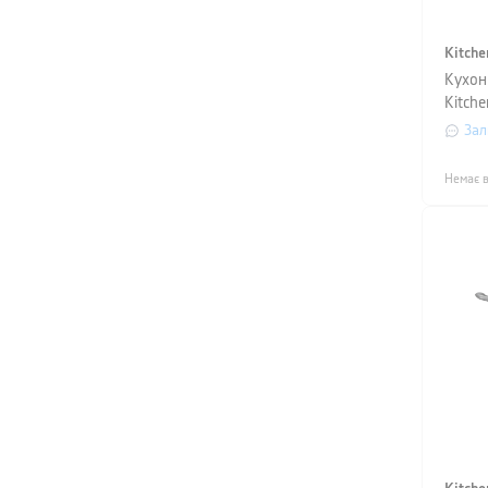
Kitche
Кухон
Kitche
3,1 л,
Зал
Немає в