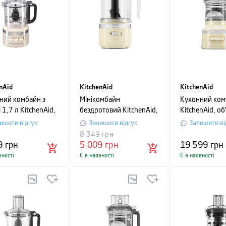
nAid
KitchenAid
KitchenAid
ний комбайн з
Мінікомбайн
Кухонний ком
1,7 л KitchenAid,
бездротовий KitchenAid,
KitchenAid, об
ий
об'єм чаші 1,2 л,
3,1 л, кремов
ишити відгук
Залишити відгук
Залишити ві
кремовий
8 349
грн
9
грн
5 009
грн
19 599
грн
вності
Є в наявності
Є в наявності