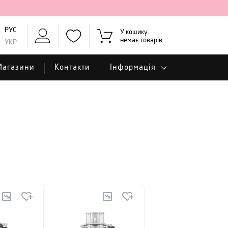
РУС
У кошику
немає товарів
УКР
Магазини
Контакти
Інформація