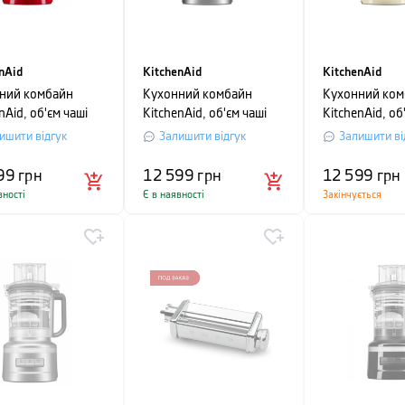
nAid
KitchenAid
KitchenAid
ний комбайн
Кухонний комбайн
Кухонний ком
nAid, об'єм чаші
KitchenAid, об'єм чаші
KitchenAid, об
, червоний
2,1 л, сріблясто-сірий
2,1 л, кремов
ишити відгук
Залишити відгук
Залишити ві
99
грн
12 599
грн
12 599
грн
вності
Є в наявності
Закінчується