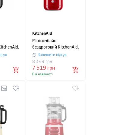
KitchenAid
Мінікомбайн
itchenAid,
бездротовий KitchenAid,
 л, чорний
об'єм чаші 1,2 л,
дгук
Залишити відгук
червоний
8 349
грн
7 519
грн
Є в наявності