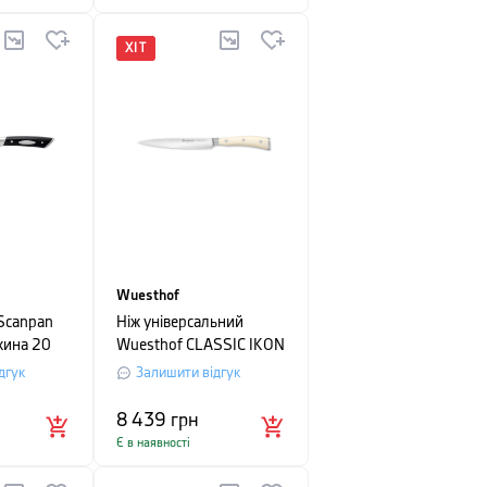
ХІТ
Wuesthof
 Scanpan
Ніж універсальний
жина 20
Wuesthof CLASSIC IKON
CREME, довжина 16 см,
дгук
Залишити відгук
в картонному пакуванні
8 439
грн
Є в наявності