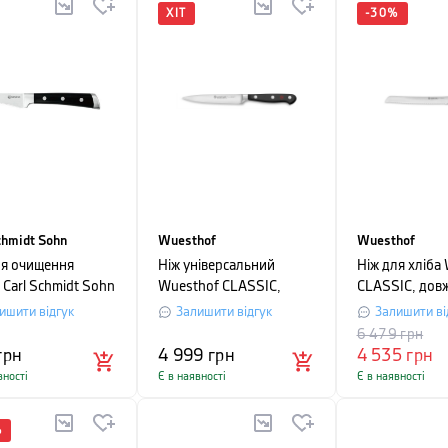
ХІТ
-
30
%
chmidt Sohn
Wuesthof
Wuesthof
ля очищення
Ніж універсальний
Ніж для хліба
 Carl Schmidt Sohn
Wuesthof CLASSIC,
CLASSIC, дов
, довжина 7 см,
довжина 12 см, в
см, в картонн
ишити відгук
Залишити відгук
Залишити ві
й
картонному пакуванні
пакуванні
6 479
грн
грн
4 999
грн
4 535
грн
вності
Є в наявності
Є в наявності
%