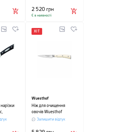
2 520
грн
Є в наявності
ХІТ
Wuesthof
 нарізки
Ніж для очищення
c,
овочів Wuesthof
м, чорний
CLASSIC IKON CREME,
дгук
Залишити відгук
довжина 9 см, в
картонному пакуванні