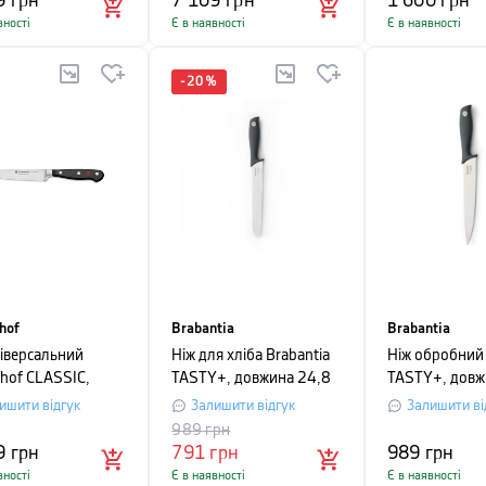
9
грн
7 109
грн
1 600
грн
вності
Є в наявності
Є в наявності
-
20
%
hof
Brabantia
Brabantia
ніверсальний
Ніж для хліба Brabantia
Ніж обробний 
hof CLASSIC,
TASTY+, довжина 24,8
TASTY+, довж
на 14 см, в
см, темно-сірий
см, темно-сір
ишити відгук
Залишити відгук
Залишити ві
нному пакуванні
989
грн
9
грн
791
грн
989
грн
вності
Є в наявності
Є в наявності