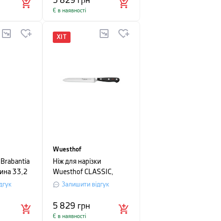
5 829
грн
Є в наявності
ХІТ
Wuesthof
Brabantia
Ніж для нарізки
ина 33,2
Wuesthof CLASSIC,
ий
довжина 14 см
дгук
Залишити відгук
5 829
грн
Є в наявності