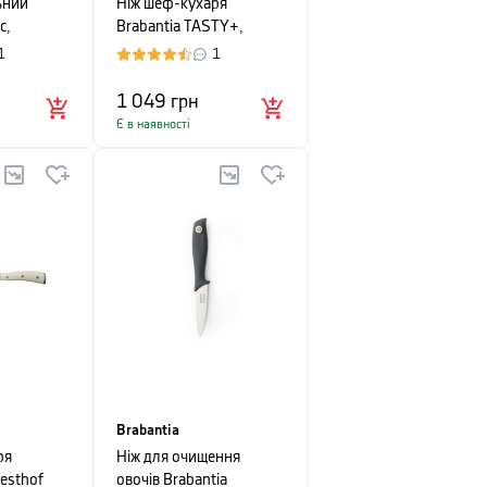
ьний
Ніж шеф-кухаря
c,
Brabantia TASTY+,
м, чорний
довжина 33,4 см,
1
1
темно-сірий
1 049
грн
Є в наявності
Brabantia
ря
Ніж для очищення
esthof
овочів Brabantia