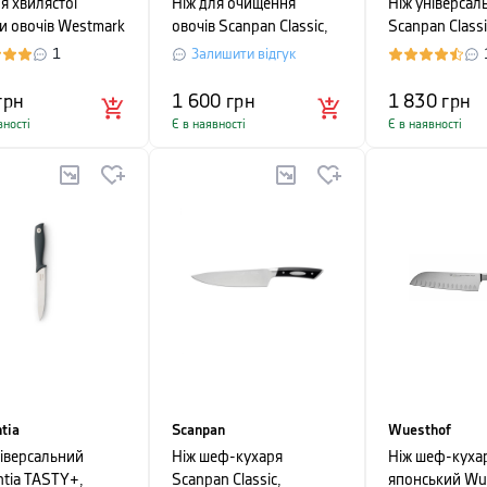
я хвилястої
Ніж для очищення
Ніж універсал
ки овочів Westmark
овочів Scanpan Classic,
Scanpan Classi
 Line, 10x9, 5x2,
довжина 9 см, чорний
довжина 15 с
1
Залишити відгук
сріблястий
грн
1 600
грн
1 830
грн
вності
Є в наявності
Є в наявності
tia
Scanpan
Wuesthof
ніверсальний
Ніж шеф-кухаря
Ніж шеф-куха
ntia TASTY+,
Scanpan Classic,
японський Wu