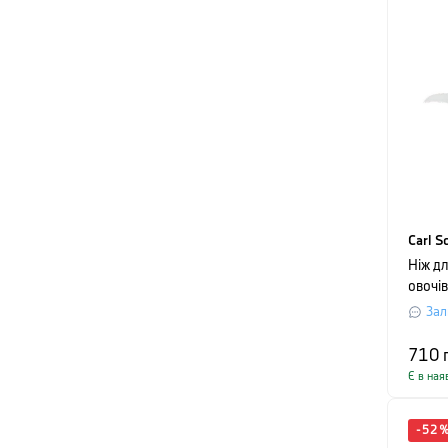
Carl S
Ніж д
овочів
HERNE
Зал
чорни
710
Є в ная
-
52