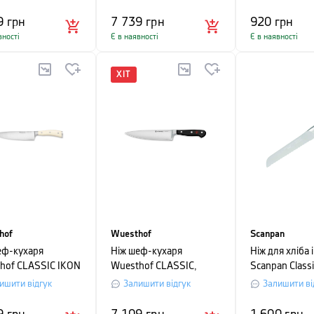
нному пакуванні
в картонному пакуванні
9
грн
7 739
грн
920
грн
вності
Є в наявності
Є в наявності
ХІТ
hof
Wuesthof
Scanpan
еф-кухаря
Ніж шеф-кухаря
Ніж для хліба і
hof CLASSIC IKON
Wuesthof CLASSIC,
Scanpan Classi
, довжина 20 см,
довжина 18 см, в
довжина 14 с
ишити відгук
Залишити відгук
Залишити ві
тонному пакуванні
картонному пакуванні