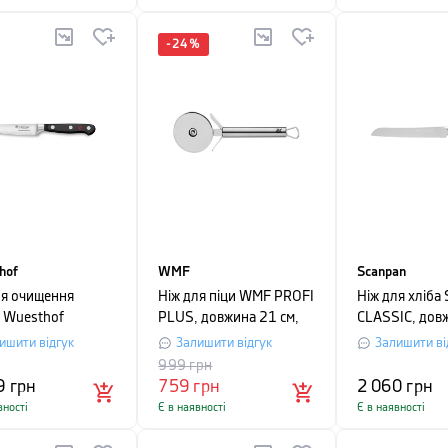
-
24
%
hof
WMF
Scanpan
ля очищення
Ніж для піци WMF PROFI
Ніж для хліба
в Wuesthof
PLUS, довжина 21 см,
CLASSIC, дов
IC, довжина 10
сріблястий
см, чорний
ишити відгук
Залишити відгук
Залишити ві
 картонному
999
грн
анні
9
грн
759
грн
2 060
грн
вності
Є в наявності
Є в наявності