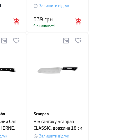
 CREME,
TASTY+, довжина 20 см,
1
Залишити відгук
, у
темно-сірий
ковці
539
грн
Є в наявності
ohn
Scanpan
ний Carl
Ніж сантоку Scanpan
 HERNE,
CLASSIC, довжина 18 см
м, чорний
дгук
Залишити відгук