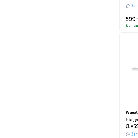
довжи
Зал
темно
599
Є в ная
Wuest
Ніж д
CLASS
довжи
Зал