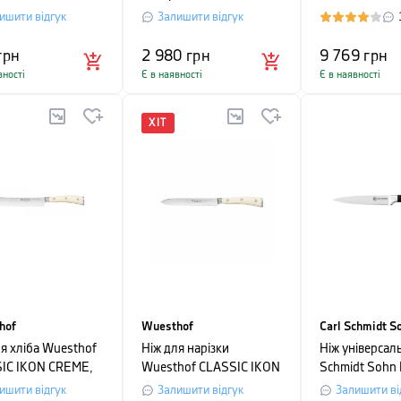
на 24,8 см,
довжина 20 см, чорний
CLASSIC IKON
ишити відгук
Залишити відгук
-сірий
довжина 17 см
картонній упа
грн
2 980
грн
9 769
грн
вності
Є в наявності
Є в наявності
ХІТ
hof
Wuesthof
Carl Schmidt S
ля хліба Wuesthof
Ніж для нарізки
Ніж універсаль
IC IKON CREME,
Wuesthof CLASSIC IKON
Schmidt Sohn
на 20 см в
CREME, довжина 14 см,
довжина 13 с
ишити відгук
Залишити відгук
Залишити ві