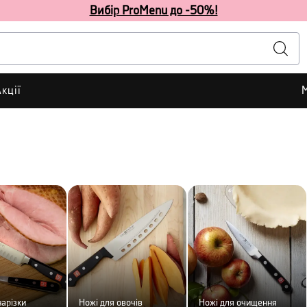
Вибір ProMenu до -50%!
кції
нарізки
Ножі для овочів
Ножі для очищення