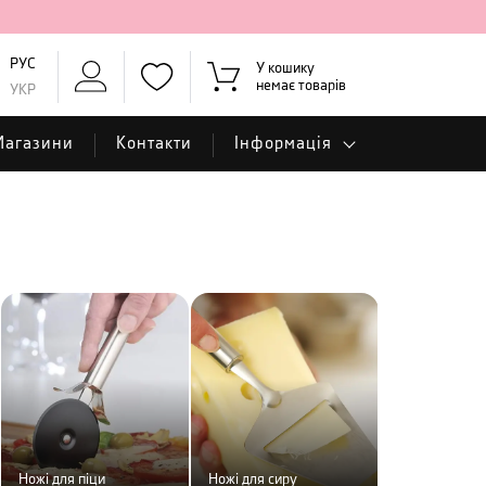
РУС
У кошику
немає товарів
УКР
Магазини
Контакти
Інформація
Ножі для піци
Ножі для сиру
Ножі для хліб