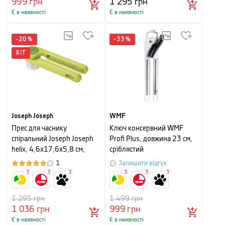
999
грн
1 295
грн
Є в наявності
Є в наявності
-
20
%
-
33
%
ХІТ
Joseph Joseph
WMF
Прес для часнику
Ключ консервний WMF
спіральний Joseph Joseph
Profi Plus, довжина 23 см,
helix, 4,6х17,6х5,8 см,
сріблястий
зелений
1
Залишити відгук
3
3
3
3
3
3
1 295
грн
1 499
грн
1 036
грн
999
грн
Є в наявності
Є в наявності