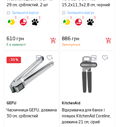
29 см, сріблястий, 2 шт
15,2х11,3х2,8 см, чорний
Залишити відгук
Залишити відгук
3
3
3
3
3
3
610
грн
886
грн
Є в наявності
Закінчується
-
30
%
GEFU
KitchenAid
Часничниця GEFU, довжина
Відкривачка для банок і
30 см, сріблястий
пляшок KitchenAid Coreline,
довжина 21 см, сірий