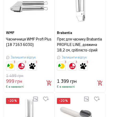
WMF
Brabantia
Часничниця WMF Profi Plus
Прес для часнику Brabantia
(18 7163 6030)
PROFILE LINE, довжина
18,2 см, сріблясто-сірий
Залишити відгук
Залишити відгук
3
3
3
3
3
3
1 499
грн
999
грн
1 399
грн
Є в наявності
Є в наявності
-
20
%
-
20
%