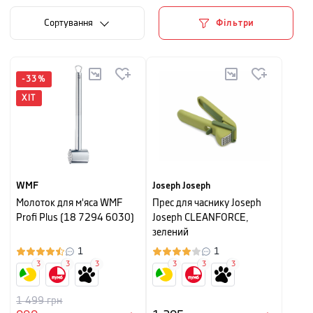
Сортування
Фільтри
-
33
%
ХІТ
WMF
Joseph Joseph
Молоток для м'яса WMF
Прес для часнику Joseph
Profi Plus (18 7294 6030)
Joseph CLEANFORCE,
зелений
1
1
3
3
3
3
3
3
1 499
грн