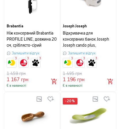
Brabantia
Joseph Joseph
Ніж консервний Brabantia
Відкривачка для
PROFILE LINE, довжина 20
консервних банок Joseph
см, сріблясто-сірий
Joseph cando plus,
6,2х5х18 см, білий
Залишити відгук
Залишити відгук
3
3
3
3
3
3
1 459
грн
1 495
грн
1 167
грн
1 196
грн
Є в наявності
Є в наявності
-
20
%