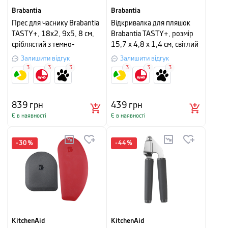
Brabantia
Brabantia
Прес для часнику Brabantia
Відкривалка для пляшок
TASTY+, 18х2, 9х5, 8 см,
Brabantia TASTY+, розмір
сріблястий з темно-
15,7 x 4,8 x 1,4 см, світлий
помаранчевим
сірий
Залишити відгук
Залишити відгук
3
3
3
3
3
3
839
грн
439
грн
Є в наявності
Є в наявності
-
30
%
-
44
%
KitchenAid
KitchenAid