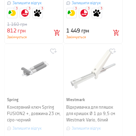
Залишити відгук
Залишити відгук
3
3
3
3
3
3
1 160
грн
812
грн
1 449
грн
Закінчується
Закінчується
Spring
Westmark
Консервний ключ Spring
Відкривачка для пляшок
FUSION2 +, довжина 23 см,
для кришок Ø 1 до 9,5 см
сіро-чорний
Westmark Vario, білий
Залишити відгук
Залишити відгук