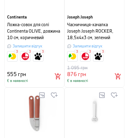
Continenta
Joseph Joseph
Ложка-совок для солі
Часничниця-качалка
Continenta OLIVE, довжина
Joseph Joseph ROCKER,
10 см, коричневий
18,5x4x3 см, зелений
Залишити відгук
Залишити відгук
3
3
3
3
3
3
1 095
грн
555
грн
876
грн
Є в наявності
Є в наявності