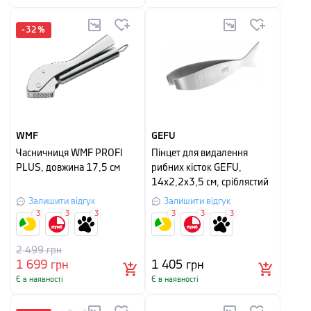
-
32
%
WMF
GEFU
Часничниця WMF PROFI
Пінцет для видалення
PLUS, довжина 17,5 см
рибних кісток GEFU,
14x2,2x3,5 см, сріблястий
Залишити відгук
Залишити відгук
3
3
3
3
3
3
2 499
грн
1 699
грн
1 405
грн
Є в наявності
Є в наявності