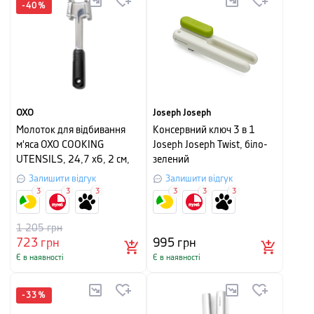
-
40
%
OXO
Joseph Joseph
Молоток для відбивання
Консервний ключ 3 в 1
м'яса OXO COOKING
Joseph Joseph Twist, біло-
UTENSILS, 24,7 х6, 2 см,
зелений
сріблястий
Залишити відгук
Залишити відгук
3
3
3
3
3
3
1 205
грн
723
грн
995
грн
Є в наявності
Є в наявності
-
33
%