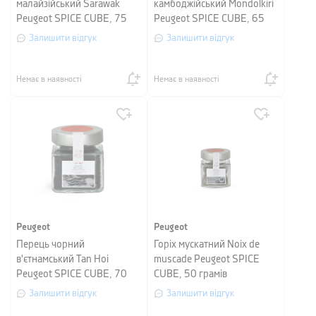
малайзійський Sarawak
камбоджійський Mondolkiri
Peugeot SPICE CUBE, 75
Peugeot SPICE CUBE, 65
грамів
грамів
Залишити відгук
Залишити відгук
Немає в наявності
Немає в наявності
Peugeot
Peugeot
Перець чорний
Горіх мускатний Noix de
в'єтнамський Tan Hoi
muscade Peugeot SPICE
Peugeot SPICE CUBE, 70
CUBE, 50 грамів
грамів
Залишити відгук
Залишити відгук