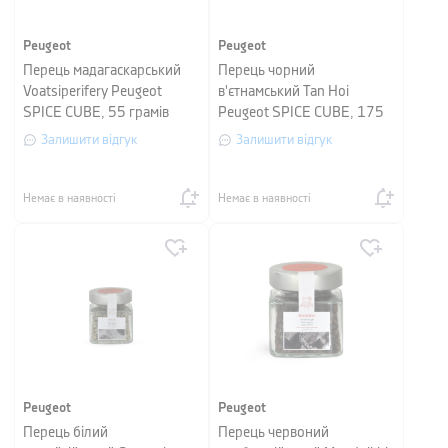
Peugeot
Peugeot
Перець мадагаскарський
Перець чорний
Voatsiperifery Peugeot
в'єтнамський Tan Hoi
SPICE CUBE, 55 грамів
Peugeot SPICE CUBE, 175
грамів
Залишити відгук
Залишити відгук
Немає в наявності
Немає в наявності
Peugeot
Peugeot
Перець білий
Перець червоний