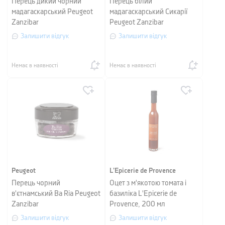
Перець дикий чорний
Перець білий
мадагаскарський Peugeot
мадагаскарський Сикарії
Zanzibar
Peugeot Zanzibar
Залишити відгук
Залишити відгук
Немає в наявності
Немає в наявності
Peugeot
L’Epicerie de Provence
Перець чорний
Оцет з м'якотою томата і
в'єтнамський Ba Ria Peugeot
базиліка L'Epicerie de
Zanzibar
Provence, 200 мл
Залишити відгук
Залишити відгук