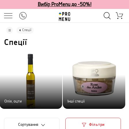
Вибір ProMenu до -50%!
Спеції
Спеції
Олія, оцти
Інші спеціі
Сортування
Фільтри