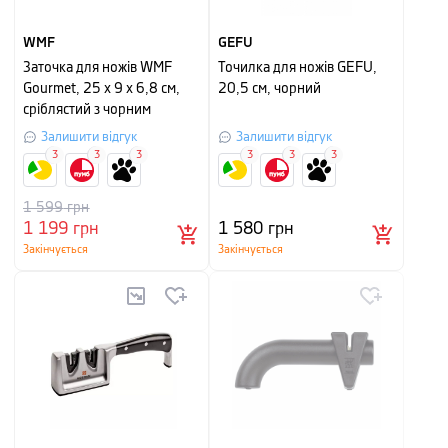
WMF
GEFU
Заточка для ножів WMF
Точилка для ножів GEFU,
Gourmet, 25 х 9 х 6,8 см,
20,5 см, чорний
сріблястий з чорним
Залишити відгук
Залишити відгук
3
3
3
3
3
3
1 599
грн
1 199
грн
1 580
грн
Закінчується
Закінчується