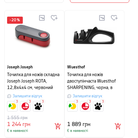
-
20
%
Joseph Joseph
Wuesthof
Точилка для ножів складна
Точилка для ножів
Joseph Joseph ROTA,
двоступінчаста Wuesthof
12,8x4x4 см, червоний
SHARPENING, чорна, в
картонній упаковці
Залишити відгук
Залишити відгук
3
3
3
3
3
3
1 555
грн
1 244
грн
1 889
грн
Є в наявності
Є в наявності