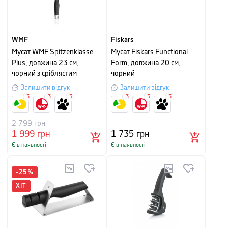
WMF
Fiskars
Мусат WMF Spitzenklasse
Мусат Fiskars Functional
Plus, довжина 23 см,
Form, довжина 20 см,
чорний з сріблястим
чорний
Залишити відгук
Залишити відгук
3
3
3
3
3
3
2 799
грн
1 999
грн
1 735
грн
Є в наявності
Є в наявності
-
25
%
ХІТ