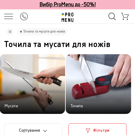
Вибір ProMenu до -50%!
Точила та мусати для ножів
Точила та мусати для ножів
Мусати
Точила
Сортування
Фільтри