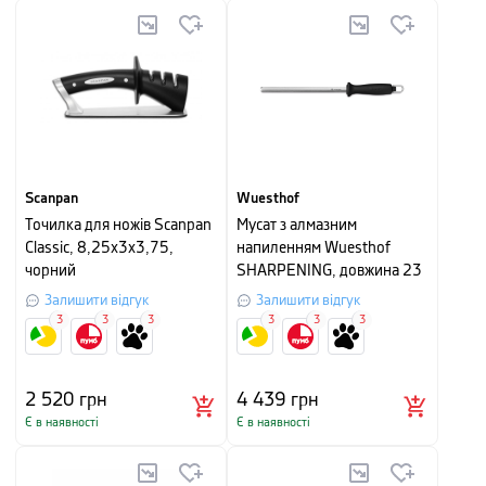
Scanpan
Wuesthof
Точилка для ножів Scanpan
Мусат з алмазним
Classic, 8,25x3x3,75,
напиленням Wuesthof
чорний
SHARPENING, довжина 23
см, чорний із сріблястим
Залишити відгук
Залишити відгук
3
3
3
3
3
3
2 520
грн
4 439
грн
Є в наявності
Є в наявності