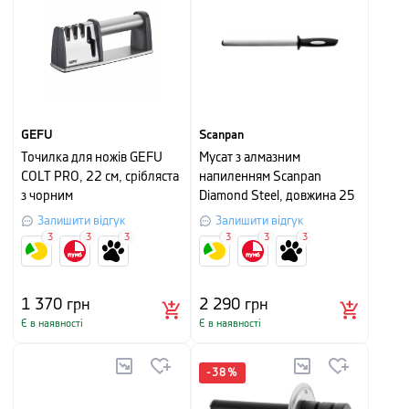
GEFU
Scanpan
Точилка для ножів GEFU
Мусат з алмазним
COLT PRO, 22 см, срібляста
напиленням Scanpan
з чорним
Diamond Steel, довжина 25
см, чорний
Залишити відгук
Залишити відгук
3
3
3
3
3
3
1 370
грн
2 290
грн
Є в наявності
Є в наявності
-
38
%