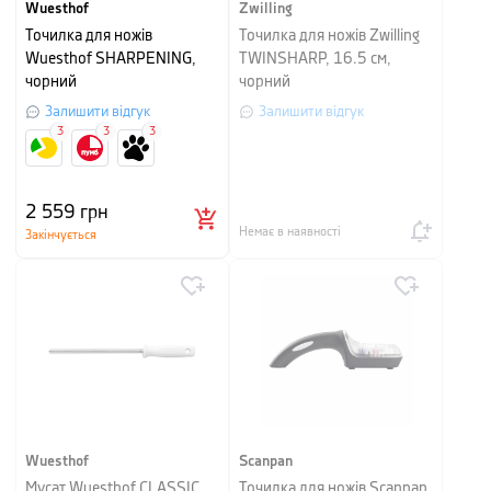
Wuesthof
Zwilling
Точилка для ножів
Точилка для ножів Zwilling
Wuesthof SHARPENING,
TWINSHARP, 16.5 см,
чорний
чорний
Залишити відгук
Залишити відгук
3
3
3
2 559
грн
Немає в наявності
Закінчується
Wuesthof
Scanpan
Мусат Wuesthof CLASSIC
Точилка для ножів Scanpan