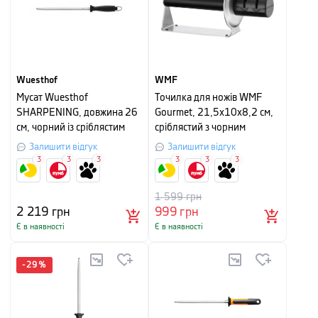
Wuesthof
WMF
Мусат Wuesthof
Точилка для ножів WMF
SHARPENING, довжина 26
Gourmet, 21,5х10х8,2 см,
см, чорний із сріблястим
сріблястий з чорним
Залишити відгук
Залишити відгук
3
3
3
3
3
3
1 599
грн
2 219
грн
999
грн
Є в наявності
Є в наявності
-
29
%