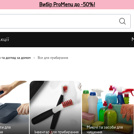
Вибір ProMenu до -50%!
кції
 та догляд за домом
Все для прибирання
ти для
Миючі та засоби для
ня
Інвентар для прибирання
чищення