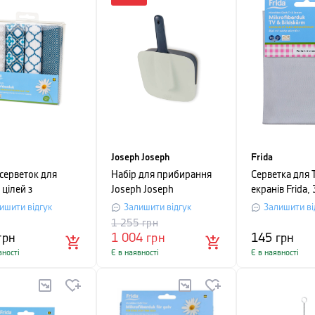
Joseph Joseph
Frida
 серветок для
Набір для прибирання
Серветка для 
 цілей з
Joseph Joseph
екранів Frida,
ібри Frida,
CLEANSTORE, 34x22,
80% поліесте
ишити відгук
Залишити відгук
Залишити ві
кольоровий, 4
3x11, 7 см, синій
нейлон, фіол
1 255
грн
грн
1 004
грн
145
грн
вності
Є в наявності
Є в наявності