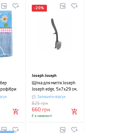
-
20
%
Joseph Joseph
абер
Щітка для миття Joseph
крофібри
Joseph edge, 5х7х29 см,
ний
сірий
дгук
Залишити відгук
825
грн
660
грн
Є в наявності