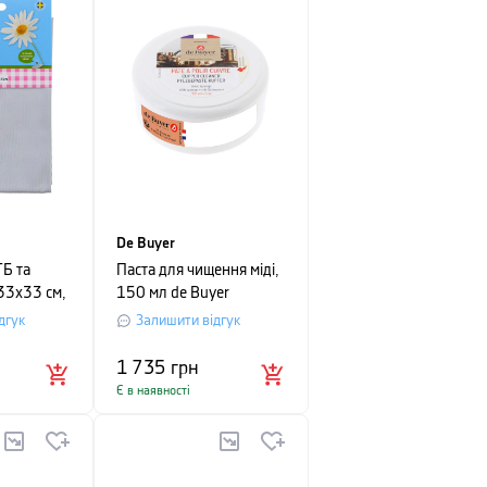
De Buyer
ТБ та
Паста для чищення міді,
 33х33 см,
150 мл de Buyer
р, 20%
Utensils
дгук
Залишити відгук
етовий
1 735
грн
Є в наявності