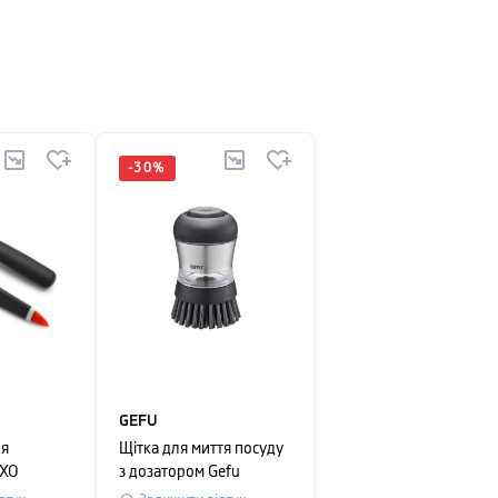
-
30
%
GEFU
ля
Щітка для миття посуду
OXO
з дозатором Gefu
11х27 см,
SWIFT, темно-сірий