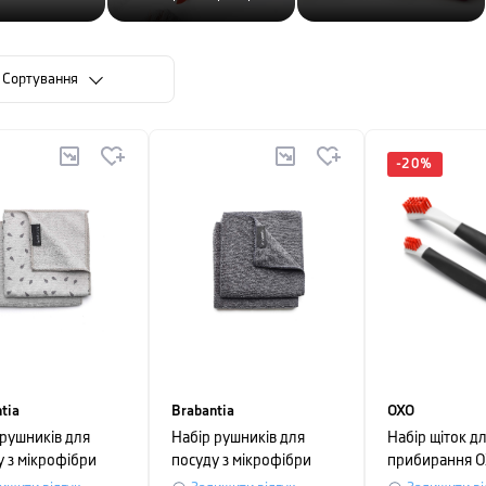
Сортування
-
20
%
tia
Brabantia
OXO
 рушників для
Набір рушників для
Набір щіток д
у з мікрофібри
посуду з мікрофібри
прибирання 
ntia, 30х30х0,5
Brabantia, 30х30х0,5
CLEANING, 3х