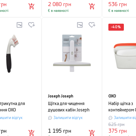
, сірий
грн
2 080
грн
536
грн
вності
Є в наявності
Є в наявності
-
40
%
Joseph Joseph
OXO
 трикутна для
Щітка для чищення
Набір щітка з
ння OXO
душових кабін Joseph
контейнером 
ING, 6х4х26 см,
Joseph EASYSTORE,
CLEANING, 4х
ишити відгук
Залишити відгук
Залишити ві
сірий
білий, 2 пред
625
грн
грн
1 195
грн
375
грн