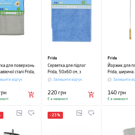
Frida
Frida
тка для поверхонь
Серветка для підлог
Йоржик для п
авіючої сталі Frida,
Frida, 50х60 см, з
Frida, ширина 
 см, сірий
мікрофібри (12017)
сріблястий
ишити відгук
Залишити відгук
Залишити ві
грн
220
грн
140
грн
вності
Є в наявності
Є в наявності
%
-
23
%