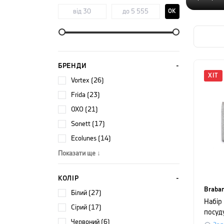
OK
БРЕНДИ
ХІТ
Vortex (26)
Frida (23)
OXO (21)
Sonett (17)
Ecolunes (14)
Показати ще ↓
КОЛІР
Braban
білий (27)
Набір
сірий (17)
посуд
червоний (6)
Braba