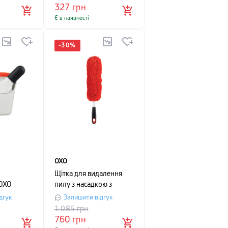
червоним
327
грн
Є в наявності
-
30
%
OXO
Щітка для видалення
OXO
пилу з насадкою з
19х14 см,
мікрофібри OXO
дгук
Залишити відгук
мети
CLEANING, 2х10х46 см,
1 085
грн
червоний
760
грн