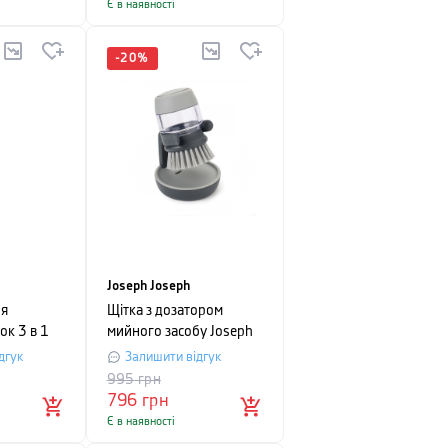
Є в наявності
-
20
%
Joseph Joseph
ля
Щітка з дозатором
к 3 в 1
мийного засобу Joseph
G,
Joseph palm scrub,
дгук
Залишити відгук
орний, 3
8,8х13,5х9,5 см, сірий
995
грн
796
грн
Є в наявності