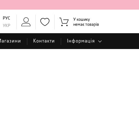
РУС
У кошику
немає товарів
УКР
Магазини
Контакти
Інформація