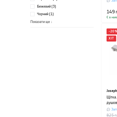
Зал
см, сі
бежевий (3)
149
чорний (1)
Є в ная
Показати ще ↓
-
20
ХІТ
Joseph
Щітка
душов
плитк
Зал
EASYS
825
г