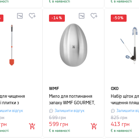
вності
Є в наявності
Є в наявності
%
-
14
%
-
50
%
WMF
OXO
 для чищення
Мило для поглинання
Набір щіток д
і плитки з
запаху WMF GOURMET,
чищення пляшо
ьованою ручкою
метал, сріблястий
OXO CLEANIN
ишити відгук
Залишити відгук
Залишити ві
LEANING,
5х11х44 см, ч
рн
699
грн
825
грн
ний
предмети
грн
599
грн
413
грн
вності
Є в наявності
Є в наявності