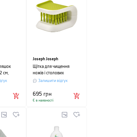
Joseph Joseph
ляшок
Щітка для чищення
2 см,
ножів і столових
приборів Joseph Joseph,
дгук
Залишити відгук
8x7,6x5,2 см, зелений
695
грн
Є в наявності