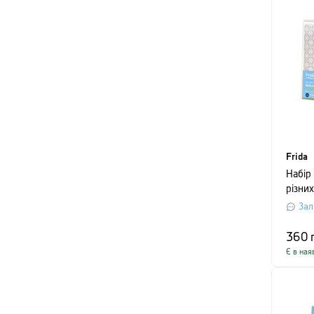
Frida
Набір
різних
мікроф
Зал
різно
штуки
360
Є в ная