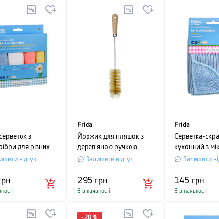
Frida
Frida
серветок з
Йоржик для пляшок з
Серветка-скр
фібри для різних
дерев'яною ручкою
кухонний з мі
Frida, 33х33 см,
Frida, бежевий
Frida, блакит
ишити відгук
Залишити відгук
Залишити ві
кольоровий, 4
грн
295
грн
145
грн
вності
Є в наявності
Є в наявності
-
20
%