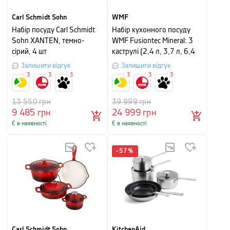
Carl Schmidt Sohn
WMF
Набір посуду Carl Schmidt
Набір кухонного посуду
Sohn XANTEN, темно-
WMF Fusiontec Mineral: 3
сірий, 4 шт
каструлі (2,4 л, 3,7 л, 6,4
л) і сотейник (1,3 л), з
Залишити відгук
Залишити відгук
кришками, 8 предметів
3
3
3
3
3
3
13 550
грн
39 999
грн
9 485
грн
24 999
грн
Є в наявності
Є в наявності
-
57
%
Carl Schmidt Sohn
KitchenAid