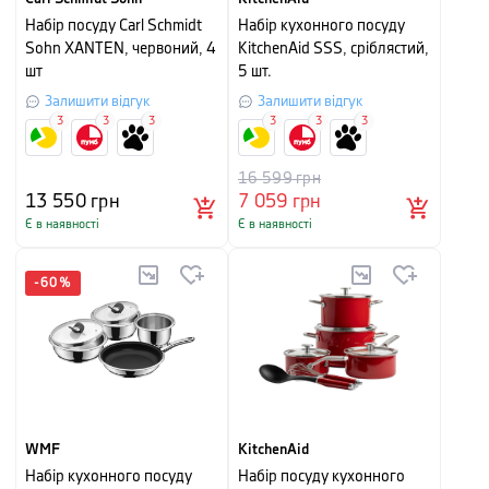
Набір посуду Carl Schmidt
Набір кухонного посуду
Sohn XANTEN, червоний, 4
KitchenAid SSS, сріблястий,
шт
5 шт.
Залишити відгук
Залишити відгук
3
3
3
3
3
3
16 599
грн
13 550
грн
7 059
грн
Є в наявності
Є в наявності
-
60
%
WMF
KitchenAid
Набір кухонного посуду
Набір посуду кухонного