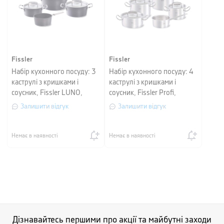
Fissler
Fissler
Набір кухонного посуду: 3
Набір кухонного посуду: 4
каструлі з кришками і
каструлі з кришками і
соусник, Fissler LUNO,
соусник, Fissler Profi,
чорний/металевий, 4
сріблястий, 5 предметів
Залишити відгук
Залишити відгук
предмети
Немає в наявності
Немає в наявності
Дізнавайтесь першими про акції та майбутні заходи