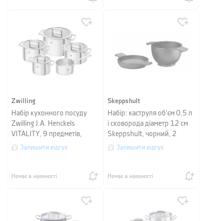
Zwilling
Skeppshult
Набір кухонного посуду
Набір: каструля об'єм 0,5 л
Zwilling J.A. Henckels
і сковорода діаметр 12 см
VITALITY, 9 предметів,
Skeppshult, чорний, 2
сріблястий
предмети
Залишити відгук
Залишити відгук
Немає в наявності
Немає в наявності