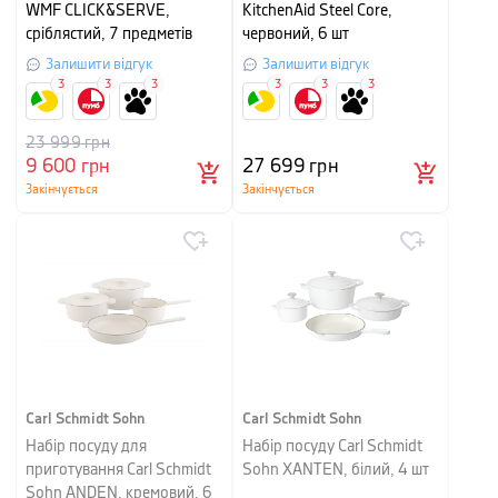
WMF CLICK&SERVE,
KitchenAid Steel Core,
сріблястий, 7 предметів
червоний, 6 шт
Залишити відгук
Залишити відгук
3
3
3
3
3
3
23 999
грн
9 600
грн
27 699
грн
Закінчується
Закінчується
Carl Schmidt Sohn
Carl Schmidt Sohn
Набір посуду для
Набір посуду Carl Schmidt
приготування Carl Schmidt
Sohn XANTEN, білий, 4 шт
Sohn ANDEN, кремовий, 6