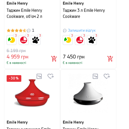
Emile Henry
Emile Henry
Таджин Emile Henry
Таджин 3 л Emile Henry
Cookware, об'єм 2 л
Cookware
1
Залишити відгук
3
3
3
3
3
3
6 199
грн
4 959
грн
7 450
грн
Є в наявності
Є в наявності
-
30
%
Emile Henry
Emile Henry