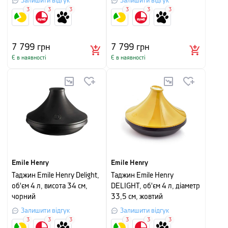
Залишити відгук
Залишити відгук
3
3
3
3
3
3
7 799
грн
7 799
грн
Є в наявності
Є в наявності
Emile Henry
Emile Henry
Таджин Emile Henry Delight,
Таджин Emile Henry
об'єм 4 л, висота 34 см,
DELIGHT, об'єм 4 л, діаметр
чорний
33,5 см, жовтий
Залишити відгук
Залишити відгук
3
3
3
3
3
3