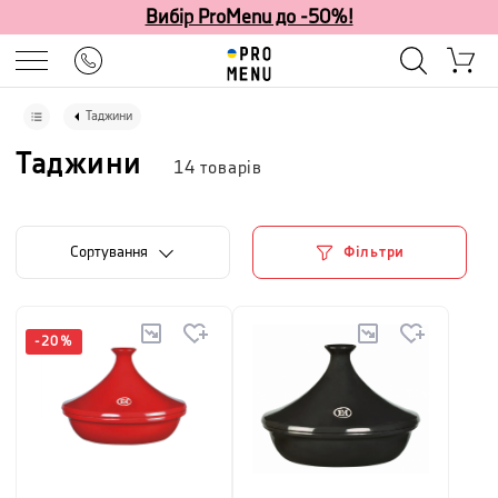
Вибір ProMenu до -50%!
Таджини
Таджини
14
товарів
Сортування
Фільтри
-
20
%