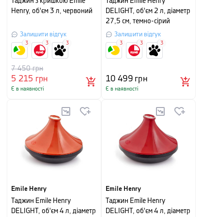
Таджин з кришкою Emile
Таджин Emile Henry
Henry, об'єм 3 л, червоний
DELIGHT, об'єм 2 л, діаметр
27,5 см, темно-сірий
Залишити відгук
Залишити відгук
3
3
3
3
3
3
7 450
грн
5 215
грн
10 499
грн
Є в наявності
Є в наявності
Emile Henry
Emile Henry
Таджин Emile Henry
Таджин Emile Henry
DELIGHT, об'єм 4 л, діаметр
DELIGHT, об'єм 4 л, діаметр