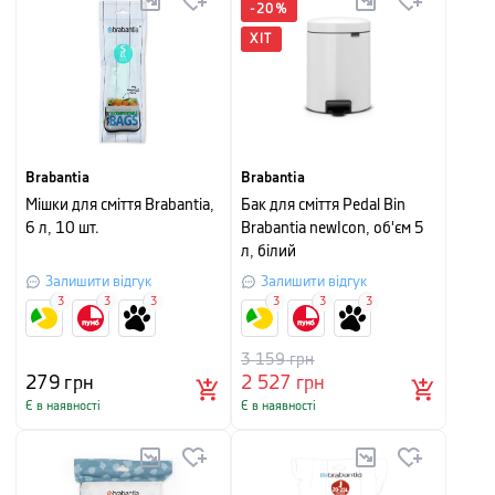
-
20
%
ХІТ
Brabantia
Brabantia
Мішки для сміття Brabantia,
Бак для сміття Pedal Bin
6 л, 10 шт.
Brabantia newIcon, об'єм 5
л, білий
Залишити відгук
Залишити відгук
3
3
3
3
3
3
3 159
грн
279
грн
2 527
грн
Є в наявності
Є в наявності