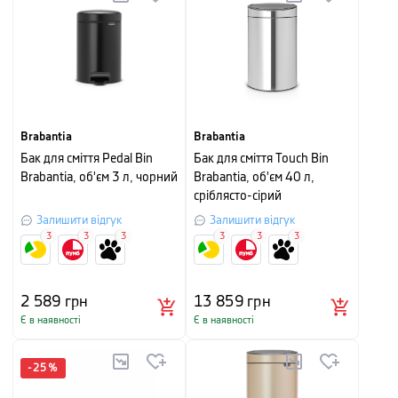
Brabantia
Brabantia
Бак для сміття Pedal Bin
Бак для сміття Touch Bin
Brabantia, об'єм 3 л, чорний
Brabantia, об'єм 40 л,
сріблясто-сірий
Залишити відгук
Залишити відгук
3
3
3
3
3
3
2 589
грн
13 859
грн
Є в наявності
Є в наявності
-
25
%