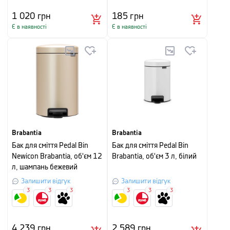
1 020
грн
185
грн
Є в наявності
Є в наявності
Brabantia
Brabantia
Бак для сміття Pedal Bin
Бак для сміття Pedal Bin
Newicon Brabantia, об'єм 12
Brabantia, об'єм 3 л, білий
л, шампань бежевий
Залишити відгук
Залишити відгук
3
3
3
3
3
3
4 239
грн
2 589
грн