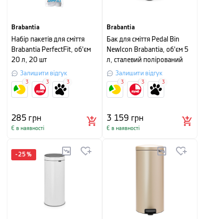
Brabantia
Brabantia
Набір пакетів для сміття
Бак для сміття Pedal Bin
Brabantia PerfectFit, об'єм
NewIcon Brabantia, об'єм 5
20 л, 20 шт
л, сталевий полірований
Залишити відгук
Залишити відгук
3
3
3
3
3
3
285
грн
3 159
грн
Є в наявності
Є в наявності
-
25
%