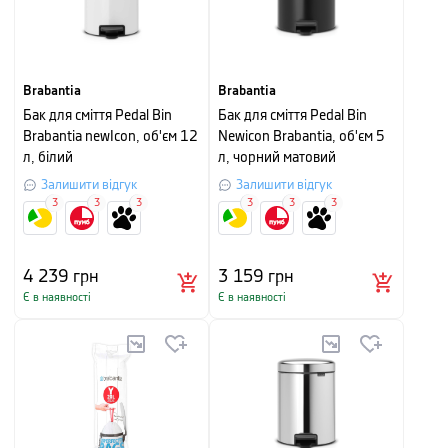
Brabantia
Brabantia
Бак для сміття Pedal Bin
Бак для сміття Pedal Bin
Brabantia newIcon, об'єм 12
Newicon Brabantia, об'єм 5
л, білий
л, чорний матовий
Залишити відгук
Залишити відгук
3
3
3
3
3
3
4 239
грн
3 159
грн
Є в наявності
Є в наявності