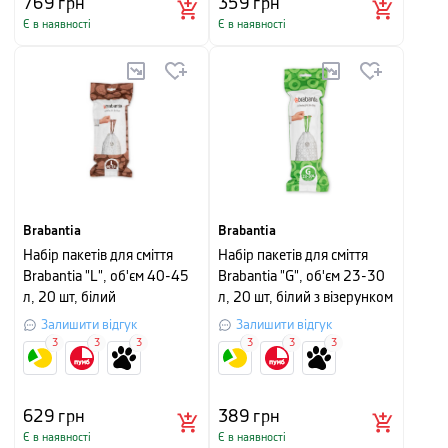
769
грн
359
грн
Є в наявності
Є в наявності
Brabantia
Brabantia
Набір пакетів для сміття
Набір пакетів для сміття
Brabantia "L", об'єм 40-45
Brabantia "G", об'єм 23-30
л, 20 шт, білий
л, 20 шт, білий з візерунком
Залишити відгук
Залишити відгук
3
3
3
3
3
3
629
грн
389
грн
Є в наявності
Є в наявності