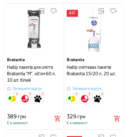
ХІТ
Brabantia
Brabantia
Набір пакетів для сміття
Набір сміттєвих пакетів
Brabantia "М", об'єм 60 л,
Brabantia 15/20 л, 20 шт.
10 шт, білий
Залишити відгук
Залишити відгук
3
3
3
3
3
3
389
грн
329
грн
Є в наявності
Є в наявності