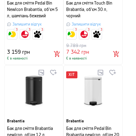
Бак для сміття Pedal Bin
Бак для сміття Touch Bin
NewIcon Brabantia, об'єм 5
Brabantia, об'єм 30 л,
л, шампань бежевий
чорний
Залишити відгук
Залишити відгук
3
3
3
3
3
3
9 789
грн
3 159
грн
7 342
грн
Є в наявності
Є в наявності
ХІТ
Brabantia
Brabantia
Бак для сміття Brabantia
Бак для сміття Pedal Bin
newIcon, об'єм 12 л,
Brabantia newIcon, об'єм 20