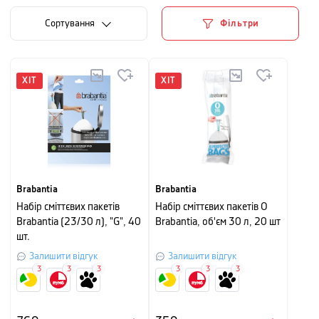
Сортування
Фільтри
ХІТ
ХІТ
Brabantia
Brabantia
Набір сміттєвих пакетів
Набір сміттєвих пакетів O
Brabantia (23/30 л), "G", 40
Brabantia, об'єм 30 л, 20 шт
шт.
Залишити відгук
Залишити відгук
3
3
3
3
3
3