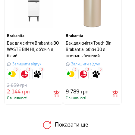
Brabantia
Brabantia
Бак для сміття Brabantia BO
Бак для сміття Touch Bin
WASTE BIN HI, об'єм 4 л,
Brabantia, об'єм 30 л,
білий
шампань бежевий
Залишити відгук
Залишити відгук
3
3
3
3
3
3
2 859
грн
2 144
грн
9 789
грн
Є в наявності
Є в наявності
Показати ще