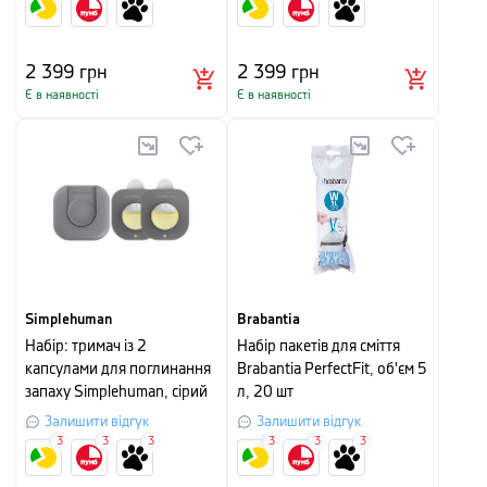
2 399
грн
2 399
грн
Є в наявності
Є в наявності
Simplehuman
Brabantia
Набір: тримач із 2
Набір пакетів для сміття
капсулами для поглинання
Brabantia PerfectFit, об'єм 5
запаху Simplehuman, сірий
л, 20 шт
Залишити відгук
Залишити відгук
3
3
3
3
3
3