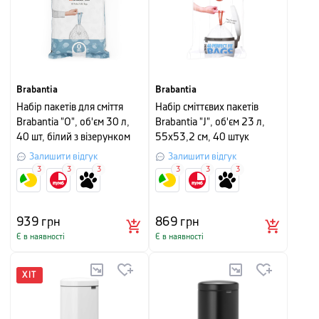
Brabantia
Brabantia
Набір пакетів для сміття
Набір сміттєвих пакетів
Brabantia "O", об'єм 30 л,
Brabantia "J", об'єм 23 л,
40 шт, білий з візерунком
55х53,2 см, 40 штук
Залишити відгук
Залишити відгук
3
3
3
3
3
3
939
грн
869
грн
Є в наявності
Є в наявності
ХІТ