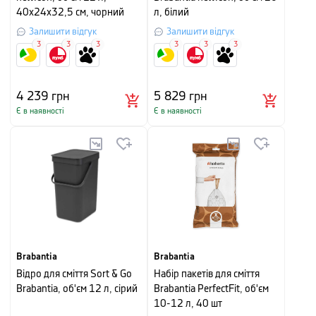
40х24х32,5 см, чорний
л, білий
Залишити відгук
Залишити відгук
3
3
3
3
3
3
4 239
грн
5 829
грн
Є в наявності
Є в наявності
Brabantia
Brabantia
Відро для сміття Sort & Go
Набір пакетів для сміття
Brabantia, об'єм 12 л, сірий
Brabantia PerfectFit, об'єм
10-12 л, 40 шт