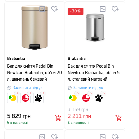
-
30
%
Brabantia
Brabantia
Бак для сміття Pedal Bin
Бак для сміття Pedal Bin
NewIcon Brabantia, об'єм 20
NewIcon Brabantia, об'єм 5
л, шампань бежевий
л, сталевий матовий
Залишити відгук
Залишити відгук
3
3
3
3
3
3
3 159
грн
5 829
грн
2 211
грн
Є в наявності
Є в наявності