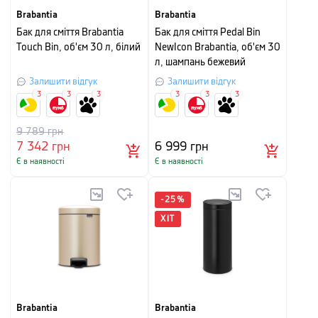
Brabantia
Brabantia
Бак для сміття Brabantia
Бак для сміття Pedal Bin
Touch Bin, об'єм 30 л, білий
NewIcon Brabantia, об'єм 30
л, шампань бежевий
Залишити відгук
Залишити відгук
3
3
3
3
3
3
9 789
грн
7 342
грн
6 999
грн
Є в наявності
Є в наявності
-
25
%
ХІТ
Brabantia
Brabantia